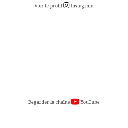
Voir le profil
Instagram
Une série de courts spots publicitaires présente les atout
Regarder la chaîne
YouTube