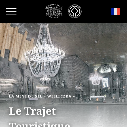
Fermer la fenêtre
LA MINE DE SEL « WIELICZKA »
Le Trajet
Touristique