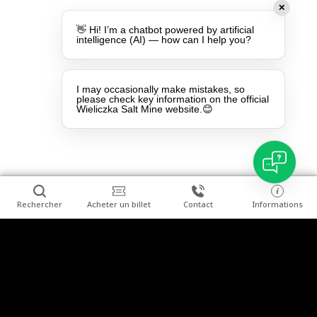
✕
👋 Hi! I’m a chatbot powered by artificial
intelligence (AI) — how can I help you?
I may occasionally make mistakes, so
please check key information on the official
Wieliczka Salt Mine website.😊
Rechercher
Acheter un billet
Contact
Informations
a11y.footer
Visiteur individuel