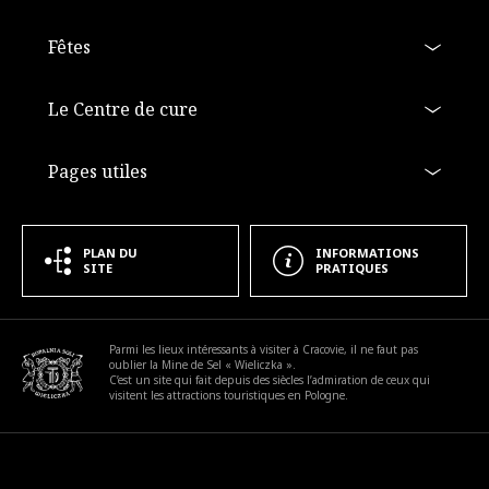
Fêtes
Le Centre de cure
Pages utiles
PLAN DU
INFORMATIONS
SITE
PRATIQUES
a11y.footer_extra
Parmi les lieux intéressants à visiter à Cracovie, il ne faut pas
oublier la Mine de Sel « Wieliczka ».
C’est un site qui fait depuis des siècles l’admiration de ceux qui
visitent les attractions touristiques en Pologne.