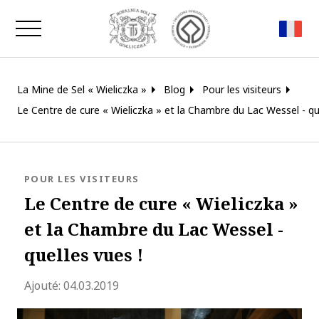
Fermer la fenêtre
La Mine de Sel « Wieliczka »
Blog
Pour les visiteurs
Le Centre de cure « Wieliczka » et la Chambre du Lac Wessel - que
BLOG.CATEGORY
POUR LES VISITEURS
Le Centre de cure « Wieliczka »
et la Chambre du Lac Wessel -
quelles vues !
blog.modified_at 2020-05-19 15:25:31
Ajouté:
04.03.2019