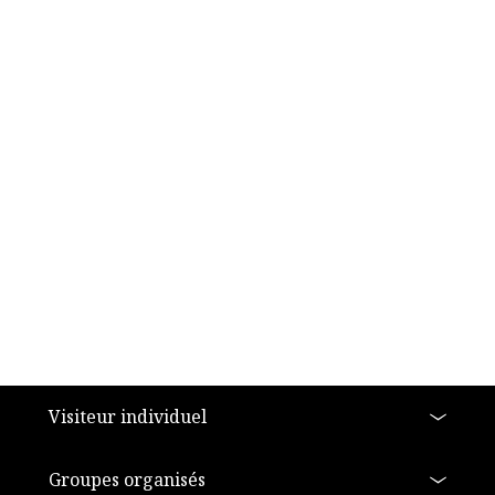
a11y.footer
Visiteur individuel
Groupes organisés