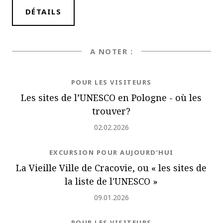
DÉTAILS
A NOTER :
NEWS.CATEGORY
POUR LES VISITEURS
Les sites de l’UNESCO en Pologne - où les
trouver?
Ajouté
02.02.2026
NEWS.CATEGORY
EXCURSION POUR AUJOURD’HUI
La Vieille Ville de Cracovie, ou « les sites de
la liste de l'UNESCO »
Ajouté
09.01.2026
NEWS.CATEGORY
POUR LES VISITEURS