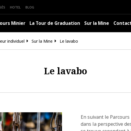
SÉS
HOTEL
BLOG
ours Minier
La Tour de Graduation
Sur la Mine
Contac
teur individuel
Sur la Mine
Le lavabo
Le lavabo
En suivant le Parcours
dans la perspective des