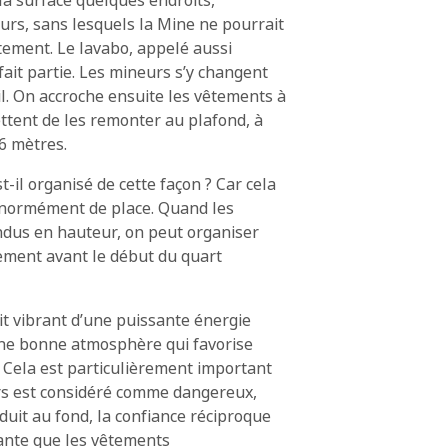
la surface quelques endroits,
eurs, sans lesquels la Mine ne pourrait
tement. Le lavabo, appelé aussi
 fait partie. Les mineurs s’y changent
il. On accroche ensuite les vêtements à
ttent de les remonter au plafond, à
 6 mètres.
t-il organisé de cette façon ? Car cela
normément de place. Quand les
dus en hauteur, on peut organiser
ement avant le début du quart
it vibrant d’une puissante énergie
une bonne atmosphère qui favorise
. Cela est particulièrement important
urs est considéré comme dangereux,
oduit au fond, la confiance réciproque
ante que les vêtements