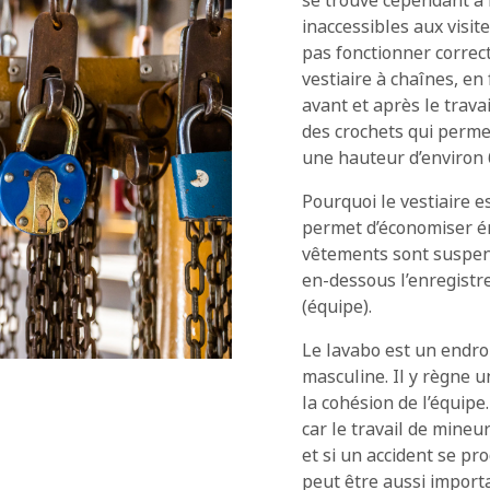
se trouve cependant à 
inaccessibles aux visit
pas fonctionner correc
vestiaire à chaînes, en
avant et après le trava
des crochets qui perme
une hauteur d’environ
Pourquoi le vestiaire es
permet d’économiser é
vêtements sont suspen
en-dessous l’enregistr
(équipe).
Le lavabo est un endro
masculine. Il y règne 
la cohésion de l’équipe
car le travail de mine
et si un accident se pr
peut être aussi import