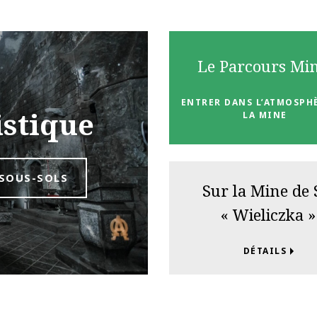
Le Parcours Min
ENTRER DANS L’ATMOSPH
istique
LA MINE
 SOUS-SOLS
Sur la Mine de 
« Wieliczka »
DÉTAILS