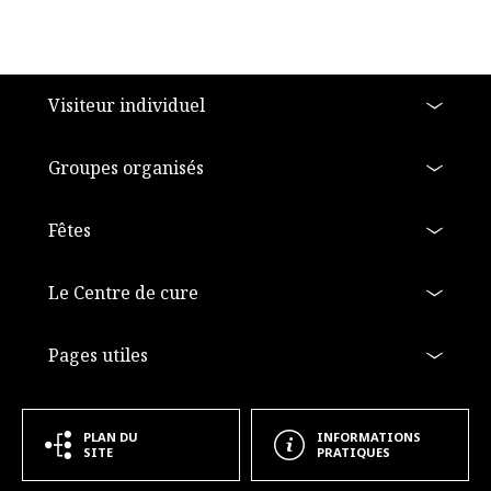
a11y.footer
Visiteur individuel
Groupes organisés
Fêtes
Le Centre de cure
Pages utiles
PLAN DU
INFORMATIONS
SITE
PRATIQUES
a11y.footer_extra