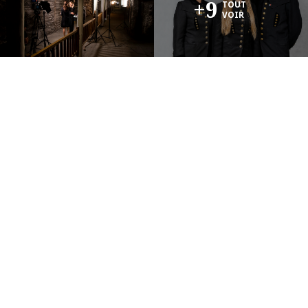
+9
TOUT
VOIR